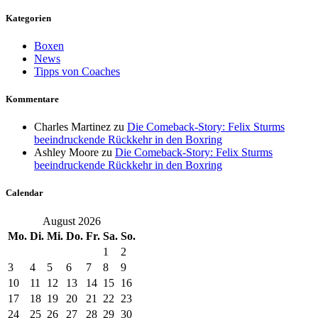
Kategorien
Boxen
News
Tipps von Coaches
Kommentare
Charles Martinez
zu
Die Comeback-Story: Felix Sturms
beeindruckende Rückkehr in den Boxring
Ashley Moore
zu
Die Comeback-Story: Felix Sturms
beeindruckende Rückkehr in den Boxring
Calendar
August 2026
Mo.
Di.
Mi.
Do.
Fr.
Sa.
So.
1
2
3
4
5
6
7
8
9
10
11
12
13
14
15
16
17
18
19
20
21
22
23
24
25
26
27
28
29
30