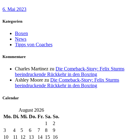
6. Mai 2023
Kategorien
Boxen
News
Tipps von Coaches
Kommentare
Charles Martinez
zu
Die Comeback-Story: Felix Sturms
beeindruckende Rückkehr in den Boxring
Ashley Moore
zu
Die Comeback-Story: Felix Sturms
beeindruckende Rückkehr in den Boxring
Calendar
August 2026
Mo.
Di.
Mi.
Do.
Fr.
Sa.
So.
1
2
3
4
5
6
7
8
9
10
11
12
13
14
15
16