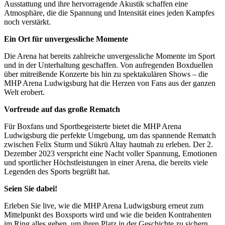
Ausstattung und ihre hervorragende Akustik schaffen eine
Atmosphäre, die die Spannung und Intensität eines jeden Kampfes
noch verstärkt.
Ein Ort für unvergessliche Momente
Die Arena hat bereits zahlreiche unvergessliche Momente im Sport
und in der Unterhaltung geschaffen. Von aufregenden Boxduellen
über mitreißende Konzerte bis hin zu spektakulären Shows – die
MHP Arena Ludwigsburg hat die Herzen von Fans aus der ganzen
Welt erobert.
Vorfreude auf das große Rematch
Für Boxfans und Sportbegeisterte bietet die MHP Arena
Ludwigsburg die perfekte Umgebung, um das spannende Rematch
zwischen Felix Sturm und Sükrü Altay hautnah zu erleben. Der 2.
Dezember 2023 verspricht eine Nacht voller Spannung, Emotionen
und sportlicher Höchstleistungen in einer Arena, die bereits viele
Legenden des Sports begrüßt hat.
Seien Sie dabei!
Erleben Sie live, wie die MHP Arena Ludwigsburg erneut zum
Mittelpunkt des Boxsports wird und wie die beiden Kontrahenten
im Ring alles geben, um ihren Platz in der Geschichte zu sichern.