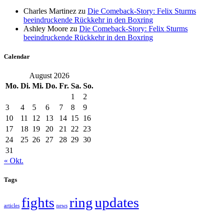
Charles Martinez
zu
Die Comeback-Story: Felix Sturms
beeindruckende Rückkehr in den Boxring
Ashley Moore
zu
Die Comeback-Story: Felix Sturms
beeindruckende Rückkehr in den Boxring
Calendar
August 2026
Mo.
Di.
Mi.
Do.
Fr.
Sa.
So.
1
2
3
4
5
6
7
8
9
10
11
12
13
14
15
16
17
18
19
20
21
22
23
24
25
26
27
28
29
30
31
« Okt.
Tags
fights
ring
updates
articles
news