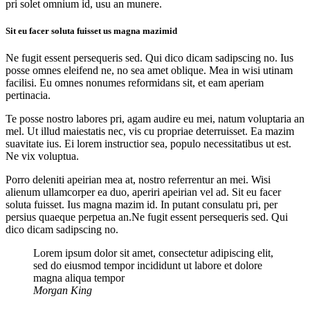
pri solet omnium id, usu an munere.
Sit eu facer soluta fuisset us magna mazimid
Ne fugit essent persequeris sed. Qui dico dicam sadipscing no. Ius
posse omnes eleifend ne, no sea amet oblique. Mea in wisi utinam
facilisi. Eu omnes nonumes reformidans sit, et eam aperiam
pertinacia.
Te posse nostro labores pri, agam audire eu mei, natum voluptaria an
mel. Ut illud maiestatis nec, vis cu propriae deterruisset. Ea mazim
suavitate ius. Ei lorem instructior sea, populo necessitatibus ut est.
Ne vix voluptua.
Porro deleniti apeirian mea at, nostro referrentur an mei. Wisi
alienum ullamcorper ea duo, aperiri apeirian vel ad. Sit eu facer
soluta fuisset. Ius magna mazim id. In putant consulatu pri, per
persius quaeque perpetua an.Ne fugit essent persequeris sed. Qui
dico dicam sadipscing no.
Lorem ipsum dolor sit amet, consectetur adipiscing elit,
sed do eiusmod tempor incididunt ut labore et dolore
magna aliqua tempor
Morgan King