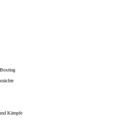
 Boxring
xnächte
 und Kämpfe