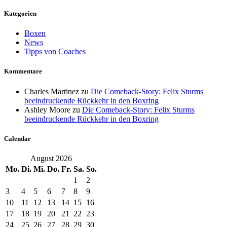
Kategorien
Boxen
News
Tipps von Coaches
Kommentare
Charles Martinez
zu
Die Comeback-Story: Felix Sturms
beeindruckende Rückkehr in den Boxring
Ashley Moore
zu
Die Comeback-Story: Felix Sturms
beeindruckende Rückkehr in den Boxring
Calendar
August 2026
Mo.
Di.
Mi.
Do.
Fr.
Sa.
So.
1
2
3
4
5
6
7
8
9
10
11
12
13
14
15
16
17
18
19
20
21
22
23
24
25
26
27
28
29
30