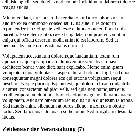
adipisicing elit, sed do eiusmod tempor incididunt ut labore et dolore
magna aliqua.
Minim veniam, quis nostrud exercitation ullamco laboris nisi ut
aliquip ex ea commodo consequat. Duis aute irure dolor in
reprehenderit in voluptate velit esse cillum dolore eu fugiat nulla
pariatur. Excepteur sint occaecat cupidatat non proident, sunt in
culpa qui officia deserunt mollit anim id est laborum. Sed ut
perspiciatis unde omnis iste natus error sit.
Voluptatem accusantium doloremque laudantium, totam rem
aperiam, eaque ipsa quae ab illo inventore veritatis et quasi
architecto beatae vitae dicta sunt explicabo. Nemo enim ipsam
voluptatem quia voluptas sit aspernatur aut odit aut fugit, sed quia
consequuntur magni dolores eos qui ratione voluptatem sequi
nesciunt. Neque porro quisquam est, qui dolorem ipsum quia dolor
sit amet, consectetur, adipisci velit, sed quia non numquam eius
modi tempora incidunt ut labore et dolore magnam aliquam quaerat
voluptatem. Aliquam bibendum lacus quis nulla dignissim faucibus.
Sed mauris enim, bibendum at purus aliquet, maximus molestie
tortor. Sed faucibus et tellus eu sollicitudin. Sed fringilla malesuada
luctus.
Zeitfenster der Veranstaltung (7)