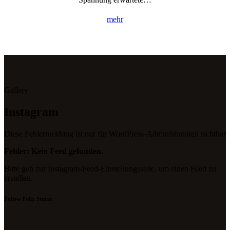
mehr
Gallery
Instagram
Diese Fehlermeldung ist nur für WordPress-Administratoren sichtbar
Fehler: Kein Feed gefunden.
Bitte geh zur Instagram-Feed-Einstellungsseite, um einen Feed zu
erstellen.
Follow Felix Sturm