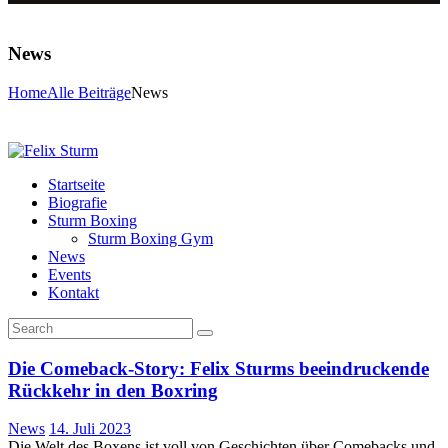
News
Home
Alle Beiträge
News
Startseite
Biografie
Sturm Boxing
Sturm Boxing Gym
News
Events
Kontakt
Die Comeback-Story: Felix Sturms beeindruckende
Rückkehr in den Boxring
News
14. Juli 2023
Die Welt des Boxens ist voll von Geschichten über Comebacks und