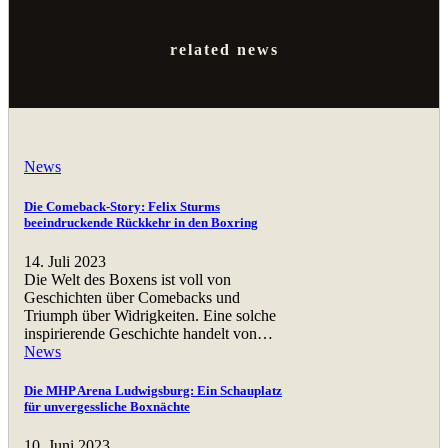
related news
News
Die Comeback-Story: Felix Sturms
beeindruckende Rückkehr in den Boxring
14. Juli 2023
Die Welt des Boxens ist voll von
Geschichten über Comebacks und
Triumph über Widrigkeiten. Eine solche
inspirierende Geschichte handelt von…
News
Die MHP Arena Ludwigsburg: Ein Schauplatz
für unvergessliche Boxnächte
10. Juni 2023