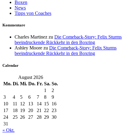
Boxen
News
Tipps von Coaches
Kommentare
Charles Martinez
zu
Die Comeback-Story: Felix Sturms
beeindruckende Rückkehr in den Boxring
Ashley Moore
zu
Die Comeback-Story: Felix Sturms
beeindruckende Rückkehr in den Boxring
Calendar
August 2026
Mo.
Di.
Mi.
Do.
Fr.
Sa.
So.
1
2
3
4
5
6
7
8
9
10
11
12
13
14
15
16
17
18
19
20
21
22
23
24
25
26
27
28
29
30
31
« Okt.