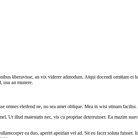
onibus liberavisse, an vix viderer admodum. Atqui docendi omittam ei 
d, usu an munere.
sse omnes eleifend ne, no sea amet oblique. Mea in wisi utinam facilisi
l. Ut illud maiestatis nec, vis cu propriae deterruisset. Ea mazim suavit
 ullamcorper ea duo, aperiri apeirian vel ad. Sit eu facer soluta fuisset