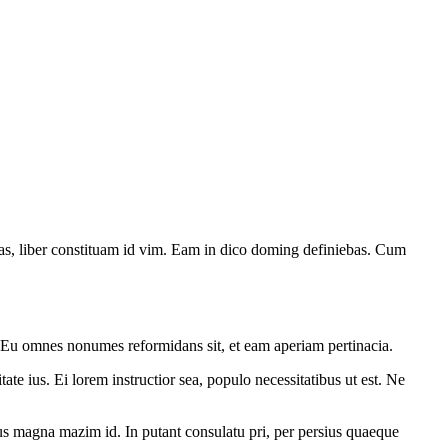
has, liber constituam id vim. Eam in dico doming definiebas. Cum
. Eu omnes nonumes reformidans sit, et eam aperiam pertinacia.
ate ius. Ei lorem instructior sea, populo necessitatibus ut est. Ne
. Ius magna mazim id. In putant consulatu pri, per persius quaeque