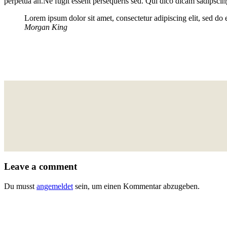
perpetua an.Ne fugit essent persequeris sed. Qui dico dicam sadipscin
Lorem ipsum dolor sit amet, consectetur adipiscing elit, sed do
Morgan King
Leave a comment
Du musst
angemeldet
sein, um einen Kommentar abzugeben.