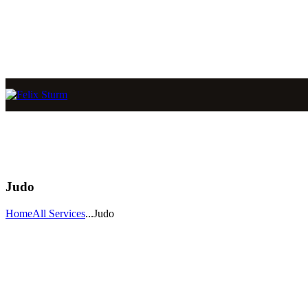
Judo
Home
All Services
...
Judo