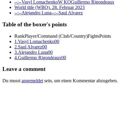
--:--
Vasyl Lomachenko
W KO
Guillermo Rigondeaux
World title (WBO). 28. Februar 2023
--:--
Alejandro Luna
--:--
Saul Alvarez
Table of the boxer's points
Rank
Player/Command (Club/Country)
Fights
Points
1.
Vasyl Lomachenko
0
0
2.
Saul Alvarez
0
0
3.
Alejandro Luna
0
0
4.
Guillermo Rigondeaux
0
0
Leave a comment
Du musst
angemeldet
sein, um einen Kommentar abzugeben.