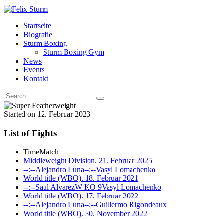
Startseite
Biografie
Sturm Boxing
Sturm Boxing Gym
News
Events
Kontakt
Started on
12. Februar 2023
List of Fights
Time
Match
Middleweight Division. 21. Februar 2025
--:--
Alejandro Luna
--:--
Vasyl Lomachenko
World title (WBO). 18. Februar 2021
--:--
Saul Alvarez
W KO 9
Vasyl Lomachenko
World title (WBO). 17. Februar 2022
--:--
Alejandro Luna
--:--
Guillermo Rigondeaux
World title (WBO). 30. November 2022