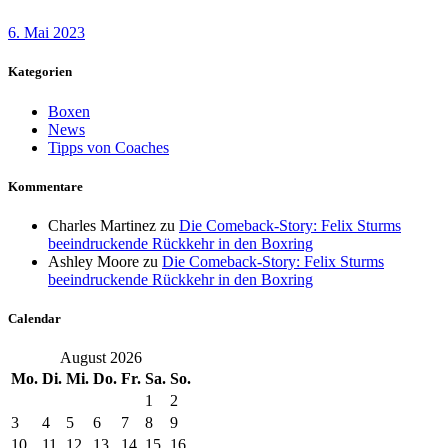
6. Mai 2023
Kategorien
Boxen
News
Tipps von Coaches
Kommentare
Charles Martinez
zu
Die Comeback-Story: Felix Sturms
beeindruckende Rückkehr in den Boxring
Ashley Moore
zu
Die Comeback-Story: Felix Sturms
beeindruckende Rückkehr in den Boxring
Calendar
August 2026
Mo.
Di.
Mi.
Do.
Fr.
Sa.
So.
1
2
3
4
5
6
7
8
9
10
11
12
13
14
15
16